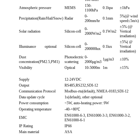
150-
Atmospheric pressure
MEMS
0.1hpa
±1hPa
1100hPa
0-
5%(@ wind
Precipitation(Rain/Hail/Snow)
Radar
0.1mm
200mm/hr
speed≤5m/s)
±5% (@
0-
Solar radiation
Silicon-cell
0.1W/m2
Vertical
2000W/m2
irradiation)
±5%( @
0-
Illuminance
optional
Silicon-cell
0.1lux
Vertical
200000lux
irradiation)
Dust
Photoelectric
0-
1μg/m3
±10%
concentration(PM2.5,PM1)
scattering
2000μg/m3
Visibility
Optical
10-5000m
1m
±15%
Supply
12-24VDC
Output
RS485,RS232,SDI-12
Communication Protocol
Modbus-rtu(default), NMEA-0183,SDI-12
Data update cycle
1s(default), other optional
Power consumption
<5W, auto-heating power: 9W
Operating temperature
-40-+80℃
EN61000-6-3, EN61000-3-3, EN61000-3-2,
EMC
EN61000-6-1
IP Rating
IP66
Main material
ASA