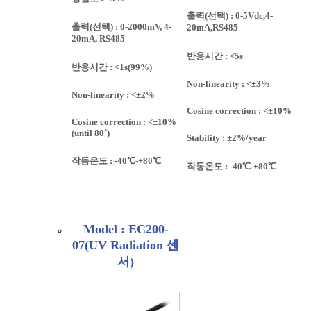
출력(선택) : 0-5Vdc,4-
출력(선택) : 0-2000mV, 4-
20mA,RS485
20mA, RS485
반응시간 : <5s
반응시간 : <1s(99%)
Non-linearity : <±3%
Non-linearity : <±2%
Cosine correction : <±10%
Cosine correction : <±10%
(until 80˚)
Stability : ±2%/year
작동온도 : -40℃-+80℃
작동온도 : -40℃-+80℃
Model : EC200-
07(UV Radiation 센
서)