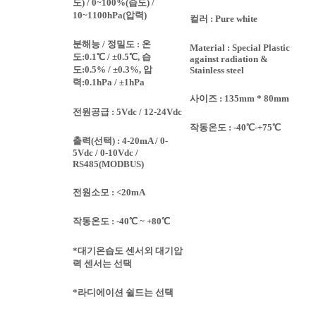
도) / 0~100%(습도) /
10~1100hPa(압력)
컬러 : Pure white
분해능 / 정밀도 : 온
Material : Special Plastic
도:0.1℃ / ±0.5℃, 습
against radiation &
도:0.5% / ±0.3%, 압
Stainless steel
력:0.1hPa / ±1hPa
사이즈 : 135mm * 80mm
전원공급 : 5Vdc / 12-24Vdc
작동온도 : -40℃-+75℃
출력(선택) : 4-20mA / 0-
5Vdc / 0-10Vdc /
RS485(MODBUS)
전원소모 : <20mA
작동온도 : -40℃ ~ +80℃
*대기온습도 센서외 대기압
력 센서는 선택
*라디에이션 쉴드는 선택