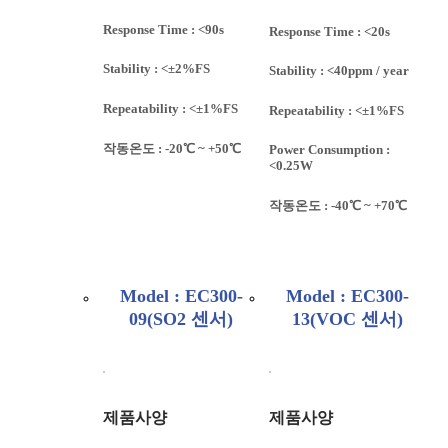
Response Time : <90s
Response Time : <20s
Stability : <±2%FS
Stability : <40ppm / year
Repeatability : <±1%FS
Repeatability : <±1%FS
작동온도 : -20℃ ~ +50℃
Power Consumption :
<0.25W
작동온도 : -40℃ ~ +70℃
Model : EC300-
Model : EC300-
09(SO2 센서)
13(VOC 센서)
제품사양
제품사양