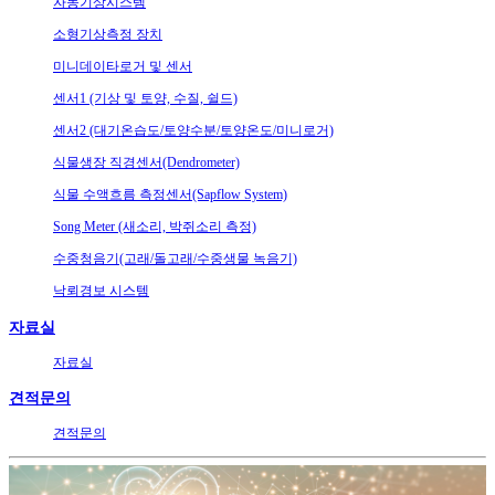
자동기상시스템
소형기상측정 장치
미니데이타로거 및 센서
센서1 (기상 및 토양, 수질, 쉴드)
센서2 (대기온습도/토양수분/토양온도/미니로거)
식물생장 직경센서(Dendrometer)
식물 수액흐름 측정센서(Sapflow System)
Song Meter (새소리, 박쥐소리 측정)
수중청음기(고래/돌고래/수중생물 녹음기)
낙뢰경보 시스템
자료실
자료실
견적문의
견적문의