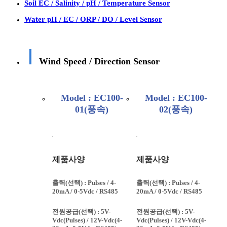
Soil EC / Salinity / pH / Temperature Sensor
Water pH / EC / ORP / DO / Level Sensor
Wind Speed / Direction Sensor
Model : EC100-
Model : EC100-
01(풍속)
02(풍속)
제품사양
제품사양
출력(선택) : Pulses / 4-
출력(선택) : Pulses / 4-
20mA / 0-5Vdc / RS485
20mA / 0-5Vdc / RS485
전원공급(선택) : 5V-
전원공급(선택) : 5V-
Vdc(Pulses) / 12V-Vdc(4-
Vdc(Pulses) / 12V-Vdc(4-