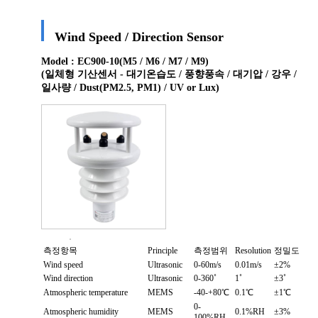
Wind Speed / Direction Sensor
Model : EC900-10(M5 / M6 / M7 / M9)
(일체형 기산센서 - 대기온습도 / 풍향풍속 / 대기압 / 강우 /
일사량 / Dust(PM2.5, PM1) / UV or Lux)
측정항목
Principle
측정범위
Resolution
정밀도
Wind speed
Ultrasonic
0-60m/s
0.01m/s
±2%
Wind direction
Ultrasonic
0-360˚
1˚
±3˚
Atmospheric temperature
MEMS
-40-+80℃
0.1℃
±1℃
0-
Atmospheric humidity
MEMS
0.1%RH
±3%
100%RH