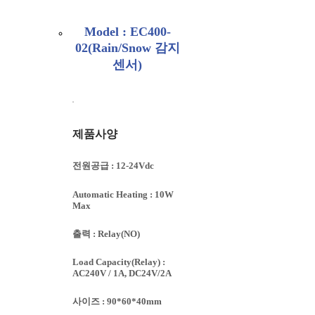
Model : EC400-
02(Rain/Snow 감지
센서)
제품사양
전원공급 : 12-24Vdc
Automatic Heating : 10W
Max
출력 : Relay(NO)
Load Capacity(Relay) :
AC240V / 1A, DC24V/2A
사이즈 : 90*60*40mm