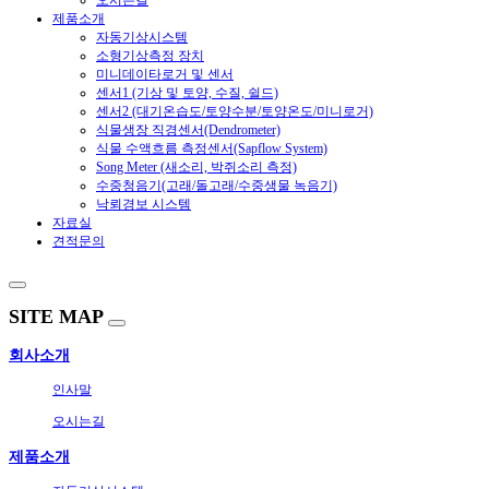
제품소개
자동기상시스템
소형기상측정 장치
미니데이타로거 및 센서
센서1 (기상 및 토양, 수질, 쉴드)
센서2 (대기온습도/토양수분/토양온도/미니로거)
식물생장 직경센서(Dendrometer)
식물 수액흐름 측정센서(Sapflow System)
Song Meter (새소리, 박쥐소리 측정)
수중청음기(고래/돌고래/수중생물 녹음기)
낙뢰경보 시스템
자료실
견적문의
SITE MAP
회사소개
인사말
오시는길
제품소개